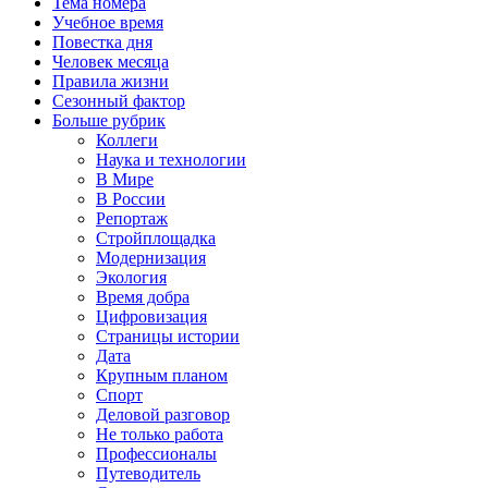
Тема номера
Учебное время
Повестка дня
Человек месяца
Правила жизни
Сезонный фактор
Больше рубрик
Коллеги
Наука и технологии
В Мире
В России
Репортаж
Стройплощадка
Модернизация
Экология
Время добра
Цифровизация
Страницы истории
Дата
Крупным планом
Спорт
Деловой разговор
Не только работа
Профессионалы
Путеводитель