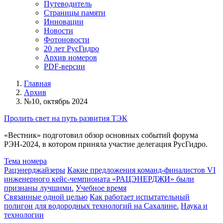
Путеводитель
Страницы памяти
Инновации
Новости
Фотоновости
20 лет РусГидро
Архив номеров
PDF-версии
Главная
Архив
№10, октябрь 2024
Пролить свет на путь развития ТЭК
«Вестник» подготовил обзор основных событий форума
РЭН-2024, в котором приняла участие делегация РусГидро.
Тема номера
Рацэнерджайзеры
Какие предложения команд-финалистов VI
инженерного кейс-чемпионата «РАЦЭНЕРДЖИ» были
признаны лучшими.
Учебное время
Связанные одной целью
Как работает испытательный
полигон для водородных технологий на Сахалине.
Наука и
технологии