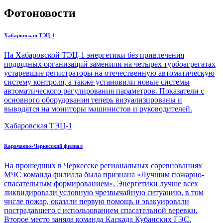
Фотоновости
Хабаровская ТЭЦ-1
На Хабаровской ТЭЦ-1 энергетики без привлечения
подрядных организаций заменили на четырех турбоагрегатах
устаревшие регистраторы на отечественную автоматическую
систему контроля, а также установили новые системы
автоматического регулирования параметров. Показатели с
основного оборудования теперь визуализированы и
выводятся на мониторы машинистов и руководителей.
Хабаровская ТЭЦ-1
Карачаево-Черкесский филиал
На прошедших в Черкесске региональных соревнованиях
МЧС команда филиала была признана «Лучшим пожарно-
спасательным формированием». Энергетики лучше всех
ликвидировали условную чрезвычайную ситуацию, в том
числе пожар, оказали первую помощь и эвакуировали
пострадавшего с использованием спасательной веревки.
Второе место заняла команда Каскада Кубанских ГЭС.