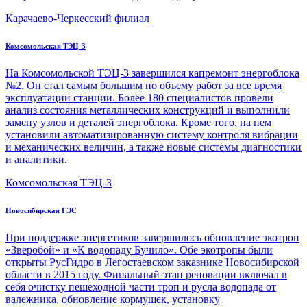
Карачаево-Черкесский филиал
Комсомольская ТЭЦ-3
На Комсомольской ТЭЦ-3 завершился капремонт энергоблока
№2. Он стал самым большим по объему работ за все время
эксплуатации станции. Более 180 специалистов провели
анализ состояния металлических конструкций и выполнили
замену узлов и деталей энергоблока. Кроме того, на нем
установили автоматизированную систему контроля вибрации
и механических величин, а также новые системы диагностики
и аналитики.
Комсомольская ТЭЦ-3
Новосибирская ГЭС
При поддержке энергетиков завершилось обновление экотроп
«Зверобой» и «К водопаду Бучило». Обе экотропы были
открыты РусГидро в Легостаевском заказнике Новосибирской
области в 2015 году. Финальный этап реновации включал в
себя очистку пешеходной части троп и русла водопада от
валежника, обновление кормушек, установку