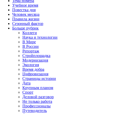
Тема номера
Учебное время
Повестка дня
Человек месяца
Правила жизни
Сезонный фактор
Больше рубрик
Коллеги
Наука и технологии
В Мире
В России
Репортаж
Стройплощадка
Модернизация
Экология
Время добра
Цифровизация
Страницы истории
Дата
Крупным планом
Спорт
Деловой разговор
Не только работа
Профессионалы
Путеводитель