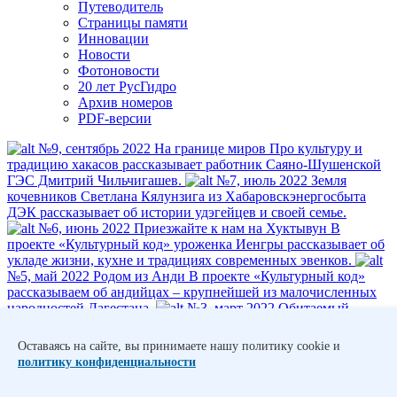
Путеводитель
Страницы памяти
Инновации
Новости
Фотоновости
20 лет РусГидро
Архив номеров
PDF-версии
№9, сентябрь 2022
На границе миров
Про культуру и
традицию хакасов рассказывает работник Саяно-Шушенской
ГЭС Дмитрий Чильчигашев.
№7, июль 2022
Земля
кочевников
Светлана Кялунзига из Хабаровскэнергосбыта
ДЭК рассказывает об истории удэгейцев и своей семье.
№6, июнь 2022
Приезжайте к нам на Хуктывун
В
проекте «Культурный код» уроженка Иенгры рассказывает об
укладе жизни, кухне и традициях современных эвенков.
№5, май 2022
Родом из Анди
В проекте «Культурный код»
рассказываем об андийцах – крупнейшей из малочисленных
народностей Дагестана.
№3, март 2022
Обитаемый
остров
В новом проекте «ВР» работники Группы
рассказывают о своих корнях. В этом номере Виктория
Оставаясь на сайте, вы принимаете нашу политику cookie и
Залесова – о традициях и обычаях алеутов.
политику конфиденциальности
1