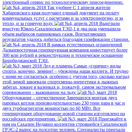
электронный сервис по технологическому присоединению.
№4, апрель 2018
Так удобнее
С 1 апреля жители
Хабаровского края получают единый документ на оплату
коммунальных услуг с расчетами и за электроэнергию, и за
тепло, и за горячую воду.
№4, апрель 2018
Выиграли
вчистую
Южно-Сахалинская ТЭЦ-1 в два раза уменьшила
объем выбросов парниковых газов. Впечатляющих
результатов удалось добиться благодаря газификации станции.
№4, апрель 2018
В рамках естественных ограничений
Дальневосточная генерирующая компания инвестирует более
300 млн рублей в реконструкцию и техническое оснащение
Биробиджанской ТЭЦ.
№3, март 2018
Лед и пламень
Самые «горячие» виды
спорта, конечно, зимние! – убеждены наши коллеги. И трудно
с ними не согласиться, особенно с учетом того, сколько наград
этой зимой завоевали спортсмены-энергетики в лыжных
забегах, хоккее в валенках и, пожалуй, самом экстремальном
соревновании – выживании на льду.
№3, март 2018
Оборудование – отечественное
Завершился монтаж двух
паровых котлов производительностью 230 тонн пара в час и
двух турбоагрегатов мощностью по 60 МВт. Все
генерирующее оборудование новой станции изготовлено на
российских предприятиях.
№3, март 2018
Приезжайте к
нам на Сахалин
Недавно коллектив строящейся Сахалинской
ГРЭС-2 вырос на полсотни человек. Специалисты приехали