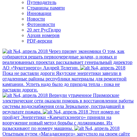
Путеводитель
Страницы памяти
Инновации
Новости
Фотоновости
20 лет РусГидро
Архив номеров
PDF-версии
№4, апрель 2018
Через призму экономики
О том, как
собираются решать первоочередные задачи, о новых и
реализованных проектах рассказывает генеральный директор
АО «Чукотэнерго» Андрей Телегин.
№4, апрель 2018
Пока не растаяли дороги
Якутские энергетики завезли в
отдаленные районы республики материалы для ремонтной
кампании. Успеть надо было до прихода тепла - пока не
растаяли дороги.
№4, апрель 2018
Вернули утраченное
Приморские
электрические сети оказали помощь в восстановлении работы
системы водоснабжения села Зеркальное, пострадавшей в
результате пожара.
№4, апрель 2018
Этот номер не
пройдет
Энергетики «Камчатскэнерго» приняли на
вооружение новый метод борьбы с должниками. Их
разыскивают по номеру машины.
№4, апрель 2018
Опытным путем
«Магаданэнерго» запустило на своем сайте