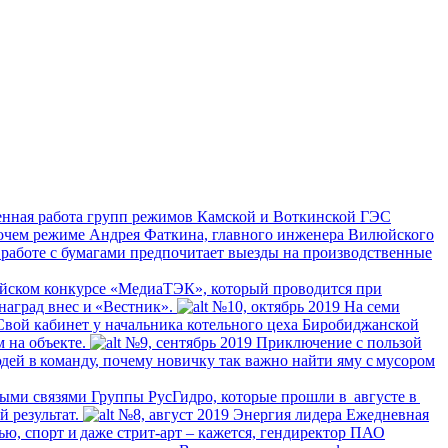
ченная работа групп режимов Камской и Воткинской ГЭС
очем режиме
Андрея Фаткина, главного инженера Вилюйского
: работе с бумагами предпочитает выезды на производственные
сийском конкурсе «МедиаТЭК», который проводится при
наград внес и «Вестник».
№10, октябрь 2019
На семи
 Свой кабинет у начальника котельного цеха Биробиджанской
 на объекте.
№9, сентябрь 2019
Приключение с пользой
ей в команду, почему новичку так важно найти яму с мусором
ыми связями Группы РусГидро, которые прошли в августе в
 результат.
№8, август 2019
Энергия лидера
Ежедневная
ю, спорт и даже стрит-арт – кажется, гендиректор ПАО