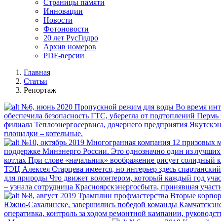
Страницы памяти
Инновации
Новости
Фотоновости
20 лет РусГидро
Архив номеров
PDF-версии
Главная
Статьи
Репортаж
№6, июнь 2020
Пропускной режим для воды
Во время инт
обеспечила безопасность ГТС, уберегла от подтоплений Пермь
филиала Теплоэнергосервиса, дочернего предприятия Якутскэне
площадки – котельные.
№10, октябрь 2019
Многогранная компания
12 призовых м
поддержке Минэнерго России. Это однозначно один из лучших 
котлах
При слове «начальник» воображение рисует солидный ка
ТЭЦ Алексея Старцева имеется, но интерьер здесь спартанский.
для природы
Что движет волонтером, который каждый год учас
– узнала сотрудница Красноярскэнергосбыта, принявшая участ
№8, август 2019
Трамплин профмастерства
Вторые корпор
Южно-Сахалинске, завершились победой команды Камчатскэнер
оперативка, контроль за ходом ремонтной кампании, руководст