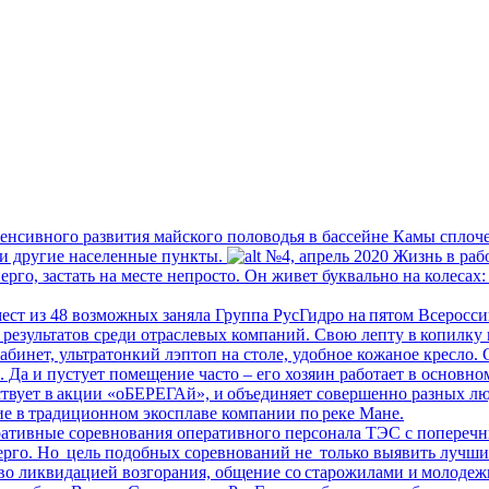
енсивного развития майского половодья в бассейне Камы спло
 и другие населенные пункты.
№4, апрель 2020
Жизнь в раб
рго, застать на месте непросто. Он живет буквально на колесах
ест из 48 возможных заняла Группа РусГидро на пятом Всерос
результатов среди отраслевых компаний. Свою лепту в копилку 
бинет, ультратонкий лэптоп на столе, удобное кожаное кресло.
 Да и пустует помещение часто – его хозяин работает в основном
твует в акции «оБЕРЕГАй», и объединяет совершенно разных люд
ие в традиционном экосплаве компании по реке Мане.
ативные соревнования оперативного персонала ТЭС с поперечн
го. Но цель подобных соревнований не только выявить лучший
во ликвидацией возгорания, общение со старожилами и молодежь