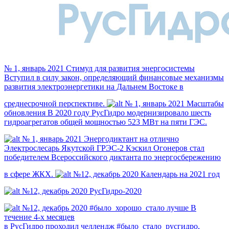
№ 1, январь 2021
Стимул для развития энергосистемы
Вступил в силу закон, определяющий финансовые механизмы
развития электро­энергетики на Дальнем Востоке в
среднесрочной перспективе.
№ 1, январь 2021
Масштабы
обновления
В 2020 году РусГидро модернизировало шесть
гидроагрегатов общей мощностью 523 МВт на пяти ГЭС.
№ 1, январь 2021
Энергодиктант на отлично
Электрослесарь Якутской ГРЭС-2 Кэскил Огонеров стал
победителем Всероссийского диктанта по энергосбережению
в сфере ЖКХ.
№12, декабрь 2020
Календарь на 2021 год
№12, декабрь 2020
РусГидро-2020
№12, декабрь 2020
#было_хорошо_стало лучше
В
течение 4-х месяцев
в РусГидро проходил челлендж #было_стало_русгидро,