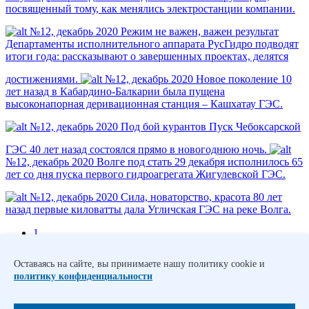
посвященный тому, как менялись электростанции компании.
№12, декабрь 2020
Режим не важен, важен результат
Департаменты исполнительного аппарата РусГидро подводят
итоги года: рассказывают о завершенных проектах, делятся
достижениями.
№12, декабрь 2020
Новое поколение
10
лет назад в Кабардино-Балкарии была пущена
высоконапорная деривационная станция – Кашхатау ГЭС.
№12, декабрь 2020
Под бой курантов
Пуск Чебоксарской
ГЭС 40 лет назад состоялся прямо в новогоднюю ночь.
№12, декабрь 2020
Волге под стать
29 декабря исполнилось 65
лет со дня пуска первого гидроагрегата Жигулевской ГЭС.
№12, декабрь 2020
Сила, новаторство, красота
80 лет
назад первые киловатты дала Угличская ГЭС на реке Волга.
1
…
1454
Оставаясь на сайте, вы принимаете нашу политику cookie и
1455
политику конфиденциальности
1456
1457
1458