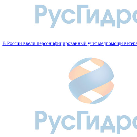
В России ввели персонифицированный учет медпомощи вете