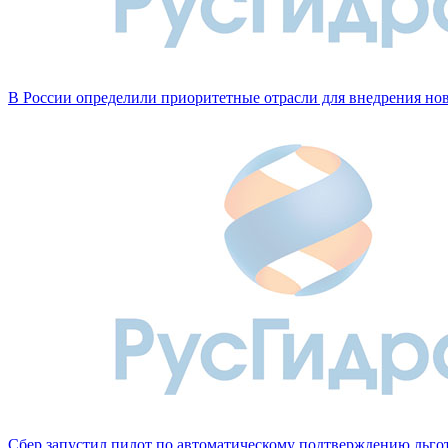
В России определили приоритетные отрасли для внедрения н
Сбер запустил пилот по автоматическому подтверждению льго