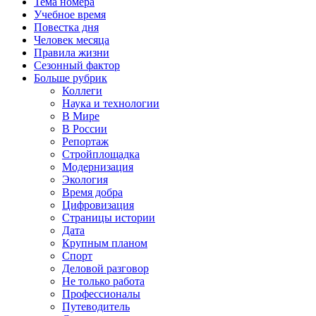
Тема номера
Учебное время
Повестка дня
Человек месяца
Правила жизни
Сезонный фактор
Больше рубрик
Коллеги
Наука и технологии
В Мире
В России
Репортаж
Стройплощадка
Модернизация
Экология
Время добра
Цифровизация
Страницы истории
Дата
Крупным планом
Спорт
Деловой разговор
Не только работа
Профессионалы
Путеводитель